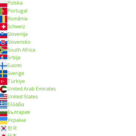
Polska
Portugal
România
Schweiz
Slovenija
Slovensko
South Africa
Srbija
Suomi
Sverige
Türkiye
United Arab Emirates
United States
Ελλάδα
България
Україна
한국
日本