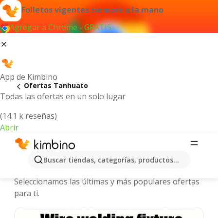
Folletos vigentes siempre a la mano
Agregar a Chrome - GRATIS
App de Kimbino
Ofertas Tanhuato
Todas las ofertas en un solo lugar
(14.1 k reseñas)
Abrir
Tanhuato - Folletos y ofertas más
Buscar tiendas, categorías, productos...
actuales
Seleccionamos las últimas y más populares ofertas
para ti.