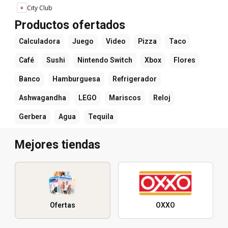
City Club
Productos ofertados
Calculadora
Juego
Video
Pizza
Taco
Café
Sushi
Nintendo Switch
Xbox
Flores
Banco
Hamburguesa
Refrigerador
Ashwagandha
LEGO
Mariscos
Reloj
Gerbera
Agua
Tequila
Mejores tiendas
Ofertas
OXXO