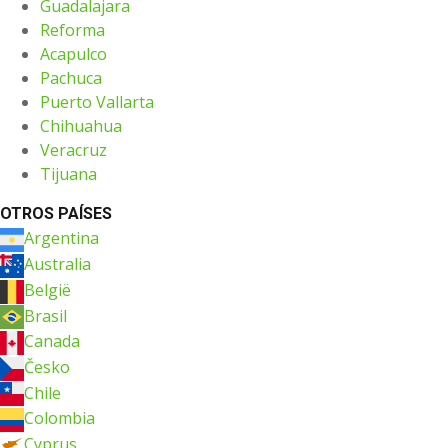
Guadalajara
Reforma
Acapulco
Pachuca
Puerto Vallarta
Chihuahua
Veracruz
Tijuana
OTROS PAÍSES
Argentina
Australia
België
Brasil
Canada
Česko
Chile
Colombia
Cyprus