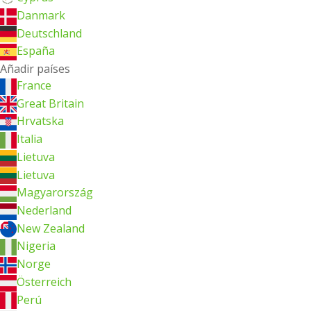
Danmark
Deutschland
España
Añadir países
France
Great Britain
Hrvatska
Italia
Lietuva
Lietuva
Magyarország
Nederland
New Zealand
Nigeria
Norge
Österreich
Perú