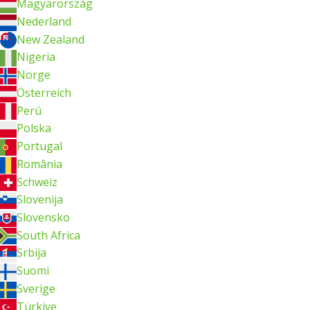
Magyarország
Nederland
New Zealand
Nigeria
Norge
Österreich
Perú
Polska
Portugal
România
Schweiz
Slovenija
Slovensko
South Africa
Srbija
Suomi
Sverige
Türkiye