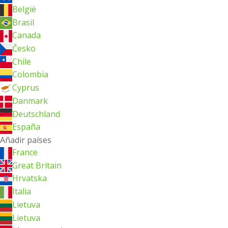
België
Brasil
Canada
Česko
Chile
Colombia
Cyprus
Danmark
Deutschland
España
Añadir países
France
Great Britain
Hrvatska
Italia
Lietuva
Lietuva