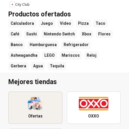
City Club
Productos ofertados
Calculadora
Juego
Video
Pizza
Taco
Café
Sushi
Nintendo Switch
Xbox
Flores
Banco
Hamburguesa
Refrigerador
Ashwagandha
LEGO
Mariscos
Reloj
Gerbera
Agua
Tequila
Mejores tiendas
Ofertas
OXXO