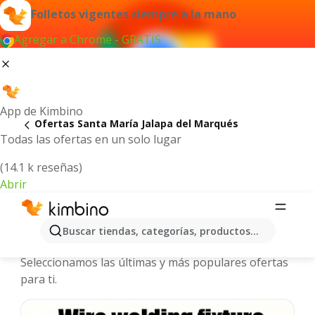
Folletos vigentes siempre a la mano
Agregar a Chrome - GRATIS
App de Kimbino
Ofertas Santa María Jalapa del Marqués
Todas las ofertas en un solo lugar
(14.1 k reseñas)
Abrir
Santa María Jalapa del Marqués -
Buscar tiendas, categorías, productos...
Folletos y ofertas más actuales
Seleccionamos las últimas y más populares ofertas
para ti.