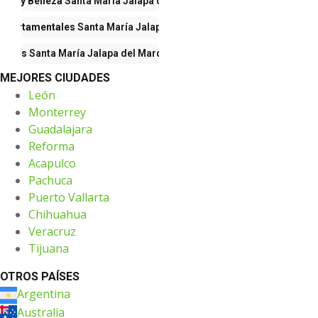
ría y Belleza
Santa María Jalapa del Marqués
Departamentales
Santa María Jalapa del Marqués
Otros
Santa María Jalapa del Marqués
MEJORES CIUDADES
León
Monterrey
Guadalajara
Reforma
Acapulco
Pachuca
Puerto Vallarta
Chihuahua
Veracruz
Tijuana
OTROS PAÍSES
Argentina
Australia