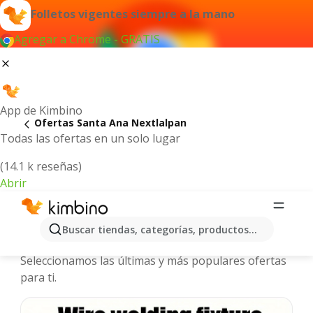
Folletos vigentes siempre a la mano
Agregar a Chrome - GRATIS
App de Kimbino
Ofertas Santa Ana Nextlalpan
Todas las ofertas en un solo lugar
(14.1 k reseñas)
Abrir
Santa Ana Nextlalpan - Folletos y
Buscar tiendas, categorías, productos...
ofertas más actuales
Seleccionamos las últimas y más populares ofertas
para ti.