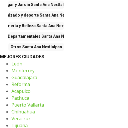
Hogar y Jardín
Santa Ana Nextlalpan
a, calzado y deporte
Santa Ana Nextlalpan
erfumería y Belleza
Santa Ana Nextlalpan
das Departamentales
Santa Ana Nextlalpan
Otros
Santa Ana Nextlalpan
MEJORES CIUDADES
León
Monterrey
Guadalajara
Reforma
Acapulco
Pachuca
Puerto Vallarta
Chihuahua
Veracruz
Tijuana