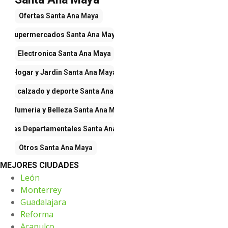
Ofertas
Santa Ana Maya
Supermercados
Santa Ana Maya
Electronica
Santa Ana Maya
Hogar y Jardin
Santa Ana Maya
opa, calzado y deporte
Santa Ana Maya
Perfumeria y Belleza
Santa Ana Maya
iendas Departamentales
Santa Ana Maya
Otros
Santa Ana Maya
MEJORES CIUDADES
León
Monterrey
Guadalajara
Reforma
Acapulco