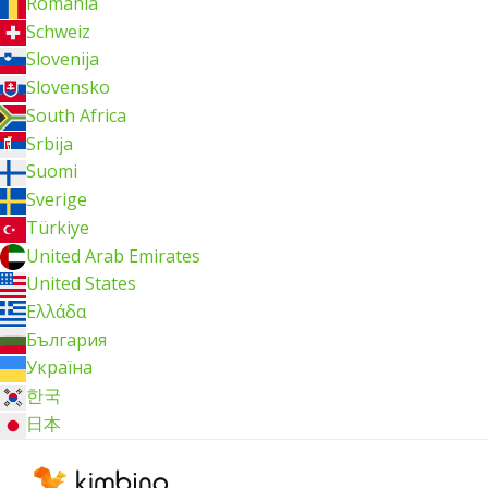
România
Schweiz
Slovenija
Slovensko
South Africa
Srbija
Suomi
Sverige
Türkiye
United Arab Emirates
United States
Ελλάδα
България
Україна
한국
日本