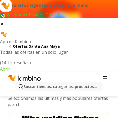
Folletos vigentes siempre a la mano
Agregar a Chrome - GRATIS
App de Kimbino
Ofertas Santa Ana Maya
Todas las ofertas en un solo lugar
(14.1 k reseñas)
Abrir
Santa Ana Maya - Folletos y ofertas
Buscar tiendas, categorías, productos...
más actuales
Seleccionamos las últimas y más populares ofertas
para ti.