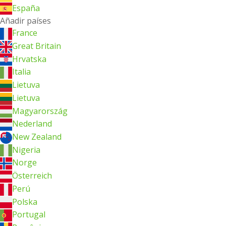
España
Añadir países
France
Great Britain
Hrvatska
Italia
Lietuva
Lietuva
Magyarország
Nederland
New Zealand
Nigeria
Norge
Österreich
Perú
Polska
Portugal