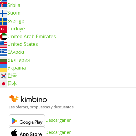
Srbija
Suomi
Sverige
Türkiye
United Arab Emirates
United States
Ελλάδα
България
Україна
한국
日本
Las ofertas, propuestas y descuentos
Descargar en
Descargar en