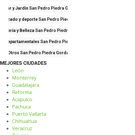
Hogar y Jardín
San Pedro Piedra Gorda
 calzado y deporte
San Pedro Piedra Gorda
fumería y Belleza
San Pedro Piedra Gorda
as Departamentales
San Pedro Piedra Gorda
Otros
San Pedro Piedra Gorda
MEJORES CIUDADES
León
Monterrey
Guadalajara
Reforma
Acapulco
Pachuca
Puerto Vallarta
Chihuahua
Veracruz