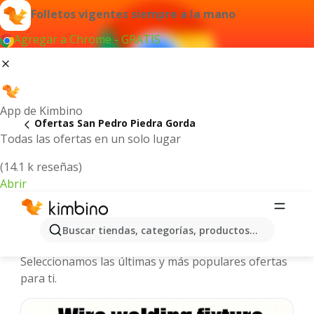
Folletos vigentes siempre a la mano
Agregar a Chrome - GRATIS
App de Kimbino
Ofertas San Pedro Piedra Gorda
Todas las ofertas en un solo lugar
(14.1 k reseñas)
Abrir
San Pedro Piedra Gorda - Folletos y
Buscar tiendas, categorías, productos...
ofertas más actuales
Seleccionamos las últimas y más populares ofertas
para ti.