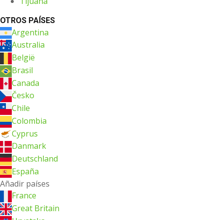
Tijuana
OTROS PAÍSES
Argentina
Australia
België
Brasil
Canada
Česko
Chile
Colombia
Cyprus
Danmark
Deutschland
España
Añadir países
France
Great Britain