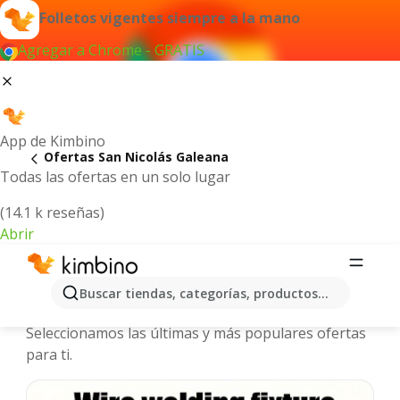
Folletos vigentes siempre a la mano
Agregar a Chrome - GRATIS
App de Kimbino
Ofertas San Nicolás Galeana
Todas las ofertas en un solo lugar
(14.1 k reseñas)
Abrir
San Nicolás Galeana - Folletos y
Buscar tiendas, categorías, productos...
ofertas más actuales
Seleccionamos las últimas y más populares ofertas
para ti.