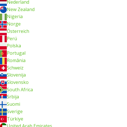
Nederland
New Zealand
Nigeria
Norge
Österreich
Perú
Polska
Portugal
România
Schweiz
Slovenija
Slovensko
South Africa
Srbija
Suomi
Sverige
Türkiye
United Arab Emirates