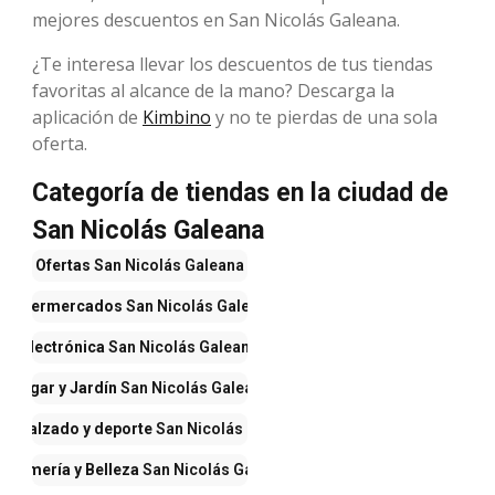
mejores descuentos en San Nicolás Galeana.
¿Te interesa llevar los descuentos de tus tiendas
favoritas al alcance de la mano? Descarga la
aplicación de
Kimbino
y no te pierdas de una sola
oferta.
Categoría de tiendas en la ciudad de
San Nicolás Galeana
Ofertas
San Nicolás Galeana
Supermercados
San Nicolás Galeana
Electrónica
San Nicolás Galeana
Hogar y Jardín
San Nicolás Galeana
a, calzado y deporte
San Nicolás Galeana
erfumería y Belleza
San Nicolás Galeana