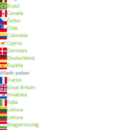
Brasil
Canada
Česko
Chile
Colombia
Cyprus
Danmark
Deutschland
España
Añadir países
France
Great Britain
Hrvatska
Italia
Lietuva
Lietuva
Magyarország