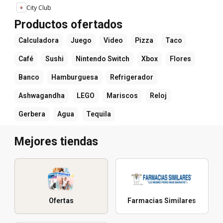
City Club
Productos ofertados
Calculadora
Juego
Video
Pizza
Taco
Café
Sushi
Nintendo Switch
Xbox
Flores
Banco
Hamburguesa
Refrigerador
Ashwagandha
LEGO
Mariscos
Reloj
Gerbera
Agua
Tequila
Mejores tiendas
Ofertas
Farmacias Similares