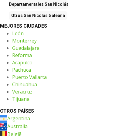
ndas Departamentales
San Nicolás Galeana
Otros
San Nicolás Galeana
MEJORES CIUDADES
León
Monterrey
Guadalajara
Reforma
Acapulco
Pachuca
Puerto Vallarta
Chihuahua
Veracruz
Tijuana
OTROS PAÍSES
Argentina
Australia
België