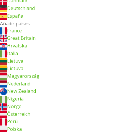
Danmark
Deutschland
España
Añadir países
France
Great Britain
Hrvatska
Italia
Lietuva
Lietuva
Magyarország
Nederland
New Zealand
Nigeria
Norge
Österreich
Perú
Polska