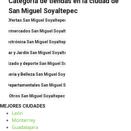
Categoría de tiendas en la ciudad de
San Miguel Soyaltepec
Ofertas
San Miguel Soyaltepec
Supermercados
San Miguel Soyaltepec
Electrónica
San Miguel Soyaltepec
Hogar y Jardín
San Miguel Soyaltepec
, calzado y deporte
San Miguel Soyaltepec
rfumería y Belleza
San Miguel Soyaltepec
das Departamentales
San Miguel Soyaltepec
Otros
San Miguel Soyaltepec
MEJORES CIUDADES
León
Monterrey
Guadalajara