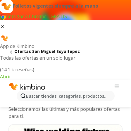
Folletos vigentes siempre a la mano
Agregar a Chrome - GRATIS
App de Kimbino
Ofertas San Miguel Soyaltepec
Todas las ofertas en un solo lugar
(14.1 k reseñas)
Abrir
San Miguel Soyaltepec - Folletos y
Buscar tiendas, categorías, productos...
ofertas más actuales
Seleccionamos las últimas y más populares ofertas
para ti.