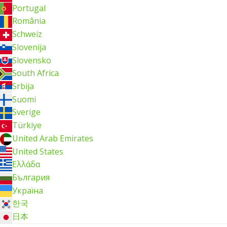
Portugal
România
Schweiz
Slovenija
Slovensko
South Africa
Srbija
Suomi
Sverige
Türkiye
United Arab Emirates
United States
Ελλάδα
България
Україна
한국
日本