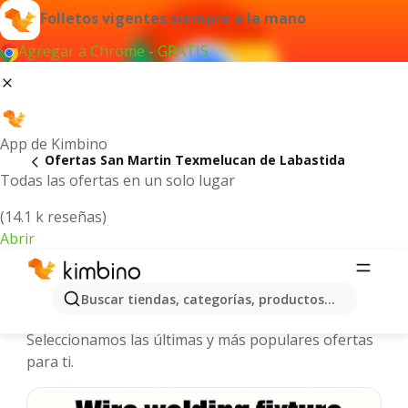
Folletos vigentes siempre a la mano
Agregar a Chrome - GRATIS
App de Kimbino
Ofertas San Martin Texmelucan de Labastida
Todas las ofertas en un solo lugar
(14.1 k reseñas)
Abrir
San Martin Texmelucan de Labastida
Buscar tiendas, categorías, productos...
- Folletos y ofertas más actuales
Seleccionamos las últimas y más populares ofertas
para ti.