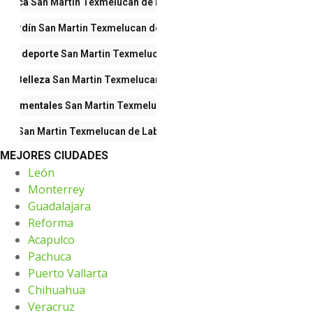
rónica
San Martin Texmelucan de Labastida
y Jardín
San Martin Texmelucan de Labastida
do y deporte
San Martin Texmelucan de Labastida
a y Belleza
San Martin Texmelucan de Labastida
artamentales
San Martin Texmelucan de Labastida
ros
San Martin Texmelucan de Labastida
MEJORES CIUDADES
León
Monterrey
Guadalajara
Reforma
Acapulco
Pachuca
Puerto Vallarta
Chihuahua
Veracruz