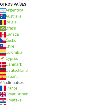
OTROS PAÍSES
Argentina
Australia
België
Brasil
Canada
Česko
Chile
Colombia
Cyprus
Danmark
Deutschland
España
Añadir países
France
Great Britain
Hrvatska