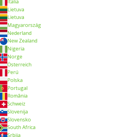
Italia
Lietuva
Lietuva
Magyarország
Nederland
New Zealand
Nigeria
Norge
Österreich
Perú
Polska
Portugal
România
Schweiz
Slovenija
Slovensko
South Africa
Srbija