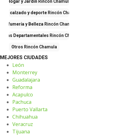
Hogar y Jardín
Rincón Chamula
opa, calzado y deporte
Rincón Chamula
Perfumería y Belleza
Rincón Chamula
iendas Departamentales
Rincón Chamula
Otros
Rincón Chamula
MEJORES CIUDADES
León
Monterrey
Guadalajara
Reforma
Acapulco
Pachuca
Puerto Vallarta
Chihuahua
Veracruz
Tijuana