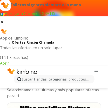
Folletos vigentes siempre a la mano
Agregar a Chrome - GRATIS
App de Kimbino
Ofertas Rincón Chamula
Todas las ofertas en un solo lugar
(14.1 k reseñas)
Abrir
Rincón Chamula - Folletos y ofertas
Buscar tiendas, categorías, productos...
más actuales
Seleccionamos las últimas y más populares ofertas
para ti.