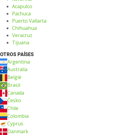
Acapulco
Pachuca
Puerto Vallarta
Chihuahua
Veracruz
Tijuana
OTROS PAÍSES
Argentina
Australia
België
Brasil
Canada
Česko
Chile
Colombia
Cyprus
Danmark