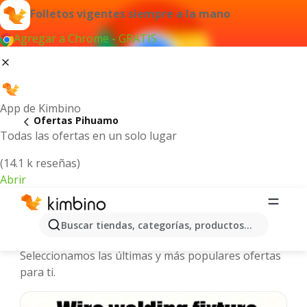
Folletos vigentes siempre a la mano
Agregar a Chrome - GRATIS
App de Kimbino
Ofertas Pihuamo
Todas las ofertas en un solo lugar
(14.1 k reseñas)
Abrir
Pihuamo - Folletos y ofertas más
Buscar tiendas, categorías, productos...
actuales
Seleccionamos las últimas y más populares ofertas
para ti.