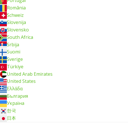
Portugal
România
Schweiz
Slovenija
Slovensko
South Africa
Srbija
Suomi
Sverige
Türkiye
United Arab Emirates
United States
Ελλάδα
България
Україна
한국
日本