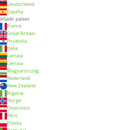
Deutschland
España
Añadir países
France
Great Britain
Hrvatska
Italia
Lietuva
Lietuva
Magyarország
Nederland
New Zealand
Nigeria
Norge
Österreich
Perú
Polska