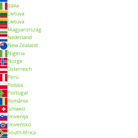
Italia
Lietuva
Lietuva
Magyarország
Nederland
New Zealand
Nigeria
Norge
Österreich
Perú
Polska
Portugal
România
Schweiz
Slovenija
Slovensko
South Africa