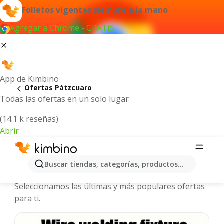
Folletos vigentes siempre a la mano
Agregar a Chrome - GRATIS
App de Kimbino
Ofertas Pátzcuaro
Todas las ofertas en un solo lugar
(14.1 k reseñas)
Abrir
Pátzcuaro - Folletos y ofertas más
Buscar tiendas, categorías, productos...
actuales
Seleccionamos las últimas y más populares ofertas
para ti.