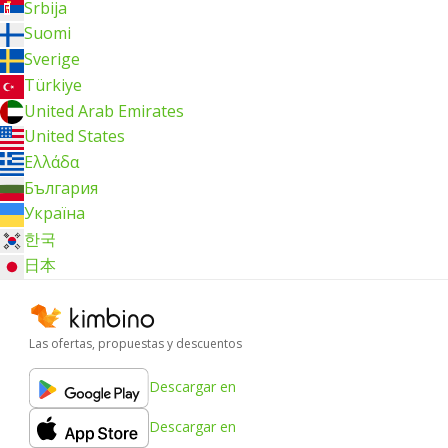
Srbija
Suomi
Sverige
Türkiye
United Arab Emirates
United States
Ελλάδα
България
Україна
한국
日本
Las ofertas, propuestas y descuentos
Descargar en
Descargar en