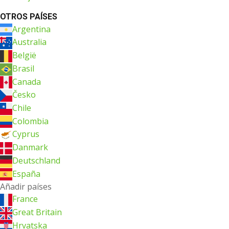
OTROS PAÍSES
Argentina
Australia
België
Brasil
Canada
Česko
Chile
Colombia
Cyprus
Danmark
Deutschland
España
Añadir países
France
Great Britain
Hrvatska