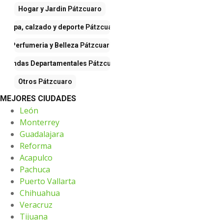
Hogar y Jardin
Pátzcuaro
Ropa, calzado y deporte
Pátzcuaro
Perfumeria y Belleza
Pátzcuaro
Tiendas Departamentales
Pátzcuaro
Otros
Pátzcuaro
MEJORES CIUDADES
León
Monterrey
Guadalajara
Reforma
Acapulco
Pachuca
Puerto Vallarta
Chihuahua
Veracruz
Tijuana