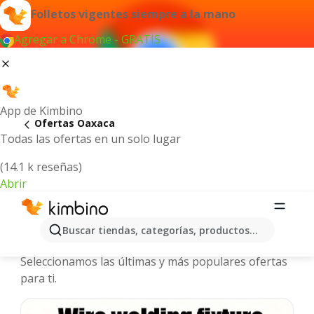
Folletos vigentes siempre a la mano
Agregar a Chrome - GRATIS
App de Kimbino
Ofertas Oaxaca
Todas las ofertas en un solo lugar
(14.1 k reseñas)
Abrir
Oaxaca - Folletos y ofertas más
Buscar tiendas, categorías, productos...
actuales
Seleccionamos las últimas y más populares ofertas
para ti.