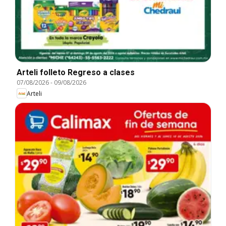
Arteli folleto Regreso a clases
07/08/2026
-
09/08/2026
Arteli