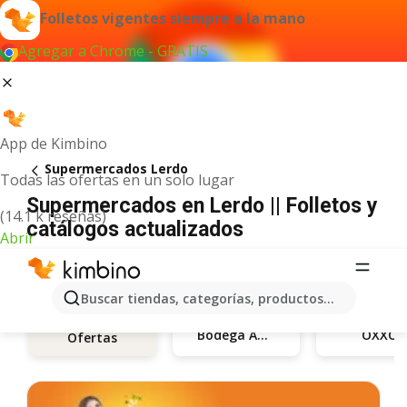
Folletos vigentes siempre a la mano
Agregar a Chrome - GRATIS
App de Kimbino
Supermercados Lerdo
Todas las ofertas en un solo lugar
Supermercados en Lerdo || Folletos y
(14.1 k reseñas)
catálogos actualizados
Abrir
Buscar tiendas, categorías, productos...
Bodega Aurrerá
OXXO
Ofertas