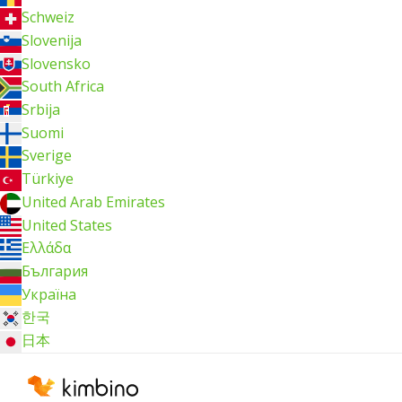
Schweiz
Slovenija
Slovensko
South Africa
Srbija
Suomi
Sverige
Türkiye
United Arab Emirates
United States
Ελλάδα
България
Україна
한국
日本