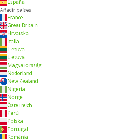
España
Añadir países
France
Great Britain
Hrvatska
Italia
Lietuva
Lietuva
Magyarország
Nederland
New Zealand
Nigeria
Norge
Österreich
Perú
Polska
Portugal
România