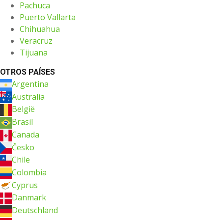
Pachuca
Puerto Vallarta
Chihuahua
Veracruz
Tijuana
OTROS PAÍSES
Argentina
Australia
België
Brasil
Canada
Česko
Chile
Colombia
Cyprus
Danmark
Deutschland