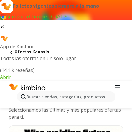
Folletos vigentes siempre a la mano
Agregar a Chrome - GRATIS
App de Kimbino
Ofertas Kanasín
Todas las ofertas en un solo lugar
(14.1 k reseñas)
Abrir
Kanasín - Folletos y ofertas más
Buscar tiendas, categorías, productos...
actuales
Seleccionamos las últimas y más populares ofertas
para ti.