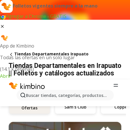
Folletos vigentes siempre a la mano
Agregar a Chrome - GRATIS
App de Kimbino
Tiendas Departamentales Irapuato
Todas las ofertas en un solo lugar
Tiendas Departamentales en Irapuato
(14.1 k reseñas)
|| Folletos y catálogos actualizados
Abrir
Buscar tiendas, categorías, productos...
Sam's Club
Coppel
Ofertas