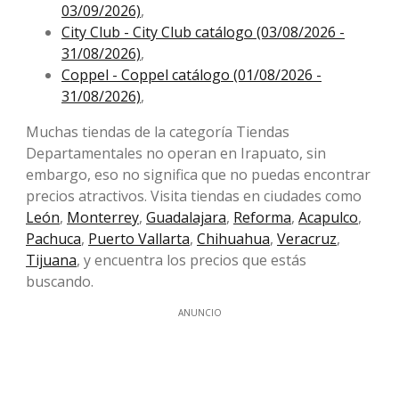
03/09/2026)
,
City Club - City Club catálogo (03/08/2026 -
31/08/2026)
,
Coppel - Coppel catálogo (01/08/2026 -
31/08/2026)
,
Muchas tiendas de la categoría Tiendas
Departamentales no operan en Irapuato, sin
embargo, eso no significa que no puedas encontrar
precios atractivos. Visita tiendas en ciudades como
León
,
Monterrey
,
Guadalajara
,
Reforma
,
Acapulco
,
Pachuca
,
Puerto Vallarta
,
Chihuahua
,
Veracruz
,
Tijuana
, y encuentra los precios que estás
buscando.
ANUNCIO