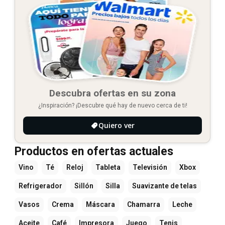
Descubra ofertas en su zona
¿Inspiración? ¡Descubre qué hay de nuevo cerca de ti!
Quiero ver
Productos en ofertas actuales
Vino
Té
Reloj
Tableta
Televisión
Xbox
Refrigerador
Sillón
Silla
Suavizante de telas
Vasos
Crema
Máscara
Chamarra
Leche
Aceite
Café
Impresora
Juego
Tenis