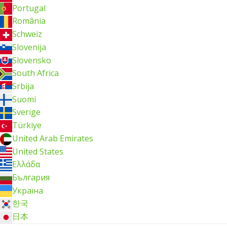
Portugal
România
Schweiz
Slovenija
Slovensko
South Africa
Srbija
Suomi
Sverige
Türkiye
United Arab Emirates
United States
Ελλάδα
България
Україна
한국
日本