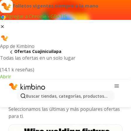
Folletos vigentes siempre a la mano
Agregar a Chrome - GRATIS
App de Kimbino
Ofertas Cuajinicuilapa
Todas las ofertas en un solo lugar
(14.1 k reseñas)
Abrir
Cuajinicuilapa - Folletos y ofertas
Buscar tiendas, categorías, productos...
más actuales
Seleccionamos las últimas y más populares ofertas
para ti.