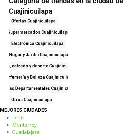
Categoría de tiendas en la ciudad de
Cuajinicuilapa
Ofertas
Cuajinicuilapa
Supermercados
Cuajinicuilapa
Electrónica
Cuajinicuilapa
Hogar y Jardín
Cuajinicuilapa
Ropa, calzado y deporte
Cuajinicuilapa
Perfumería y Belleza
Cuajinicuilapa
iendas Departamentales
Cuajinicuilapa
Otros
Cuajinicuilapa
MEJORES CIUDADES
León
Monterrey
Guadalajara