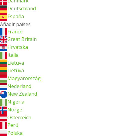
Danmark
Deutschland
España
Añadir países
France
Great Britain
Hrvatska
Italia
Lietuva
Lietuva
Magyarország
Nederland
New Zealand
Nigeria
Norge
Österreich
Perú
Polska