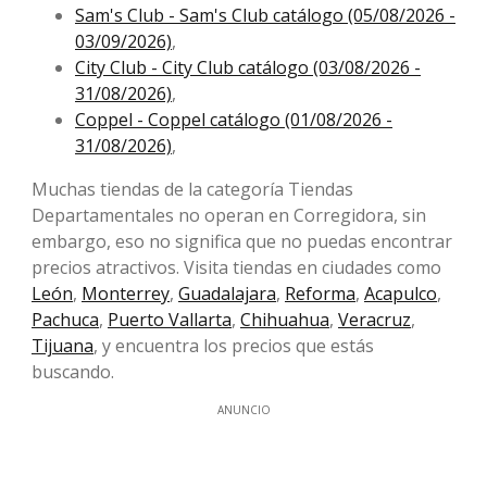
Sam's Club - Sam's Club catálogo (05/08/2026 -
03/09/2026)
,
City Club - City Club catálogo (03/08/2026 -
31/08/2026)
,
Coppel - Coppel catálogo (01/08/2026 -
31/08/2026)
,
Muchas tiendas de la categoría Tiendas
Departamentales no operan en Corregidora, sin
embargo, eso no significa que no puedas encontrar
precios atractivos. Visita tiendas en ciudades como
León
,
Monterrey
,
Guadalajara
,
Reforma
,
Acapulco
,
Pachuca
,
Puerto Vallarta
,
Chihuahua
,
Veracruz
,
Tijuana
, y encuentra los precios que estás
buscando.
ANUNCIO