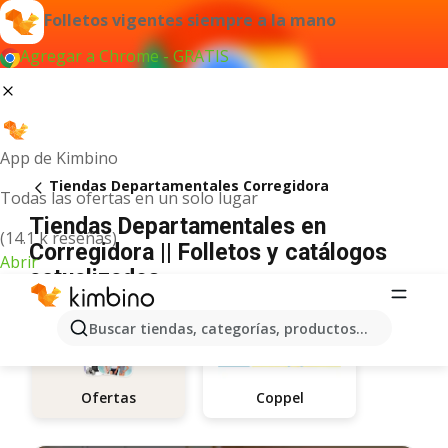
Folletos vigentes siempre a la mano
Agregar a Chrome - GRATIS
App de Kimbino
Tiendas Departamentales Corregidora
Todas las ofertas en un solo lugar
Tiendas Departamentales en
(14.1 k reseñas)
Corregidora || Folletos y catálogos
Abrir
actualizados
Buscar tiendas, categorías, productos...
Coppel
Ofertas