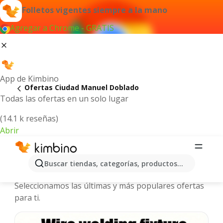
Folletos vigentes siempre a la mano
Agregar a Chrome - GRATIS
App de Kimbino
Ofertas Ciudad Manuel Doblado
Todas las ofertas en un solo lugar
(14.1 k reseñas)
Abrir
Ciudad Manuel Doblado - Folletos y
Buscar tiendas, categorías, productos...
ofertas más actuales
Seleccionamos las últimas y más populares ofertas
para ti.