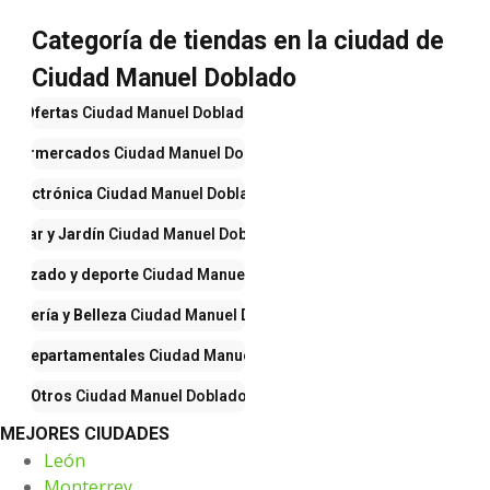
Categoría de tiendas en la ciudad de
Ciudad Manuel Doblado
Ofertas
Ciudad Manuel Doblado
Supermercados
Ciudad Manuel Doblado
Electrónica
Ciudad Manuel Doblado
Hogar y Jardín
Ciudad Manuel Doblado
, calzado y deporte
Ciudad Manuel Doblado
fumería y Belleza
Ciudad Manuel Doblado
as Departamentales
Ciudad Manuel Doblado
Otros
Ciudad Manuel Doblado
MEJORES CIUDADES
León
Monterrey