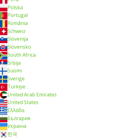
Polska
Portugal
România
Schweiz
Slovenija
Slovensko
South Africa
Srbija
Suomi
Sverige
Türkiye
United Arab Emirates
United States
Ελλάδα
България
Україна
한국