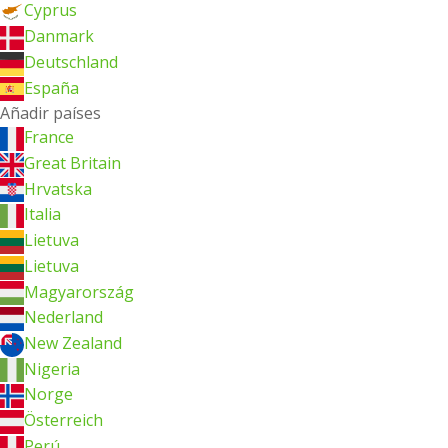
Cyprus
Danmark
Deutschland
España
Añadir países
France
Great Britain
Hrvatska
Italia
Lietuva
Lietuva
Magyarország
Nederland
New Zealand
Nigeria
Norge
Österreich
Perú