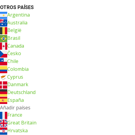
OTROS PAÍSES
Argentina
Australia
België
Brasil
Canada
Česko
Chile
Colombia
Cyprus
Danmark
Deutschland
España
Añadir países
France
Great Britain
Hrvatska