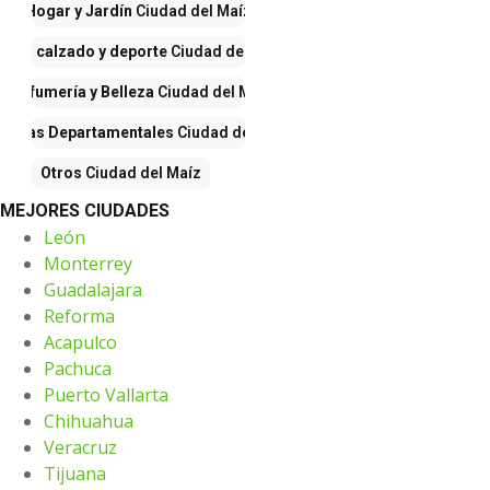
Hogar y Jardín
Ciudad del Maíz
opa, calzado y deporte
Ciudad del Maíz
Perfumería y Belleza
Ciudad del Maíz
iendas Departamentales
Ciudad del Maíz
Otros
Ciudad del Maíz
MEJORES CIUDADES
León
Monterrey
Guadalajara
Reforma
Acapulco
Pachuca
Puerto Vallarta
Chihuahua
Veracruz
Tijuana