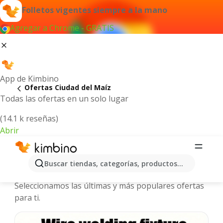
Folletos vigentes siempre a la mano
Agregar a Chrome - GRATIS
App de Kimbino
Ofertas Ciudad del Maíz
Todas las ofertas en un solo lugar
(14.1 k reseñas)
Abrir
Ciudad del Maíz - Folletos y ofertas
Buscar tiendas, categorías, productos...
más actuales
Seleccionamos las últimas y más populares ofertas
para ti.