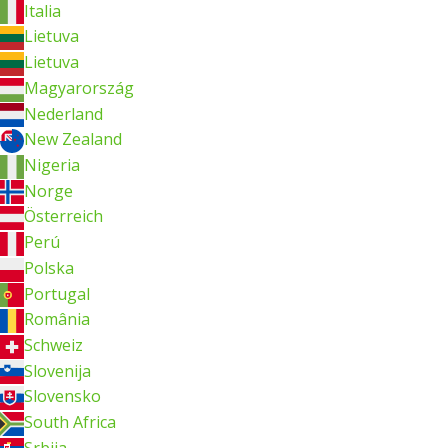
Italia
Lietuva
Lietuva
Magyarország
Nederland
New Zealand
Nigeria
Norge
Österreich
Perú
Polska
Portugal
România
Schweiz
Slovenija
Slovensko
South Africa
Srbija