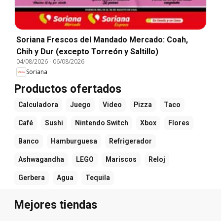
Soriana Frescos del Mandado Mercado: Coah,
Chih y Dur (excepto Torreón y Saltillo)
04/08/2026
-
06/08/2026
Soriana
Productos ofertados
Calculadora
Juego
Video
Pizza
Taco
Café
Sushi
Nintendo Switch
Xbox
Flores
Banco
Hamburguesa
Refrigerador
Ashwagandha
LEGO
Mariscos
Reloj
Gerbera
Agua
Tequila
Mejores tiendas