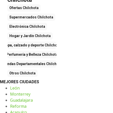
Ofertas
Chilchota
Supermercados
Chilchota
Electrónica
Chilchota
Hogar y Jardín
Chilchota
Ropa, calzado y deporte
Chilchota
Perfumería y Belleza
Chilchota
Tiendas Departamentales
Chilchota
Otros
Chilchota
MEJORES CIUDADES
León
Monterrey
Guadalajara
Reforma
Acapulco