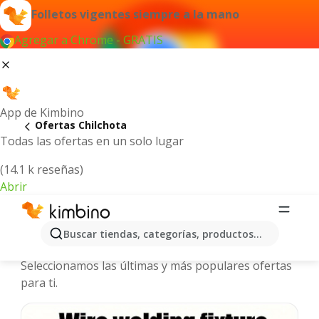
Folletos vigentes siempre a la mano
Agregar a Chrome - GRATIS
App de Kimbino
Ofertas Chilchota
Todas las ofertas en un solo lugar
(14.1 k reseñas)
Abrir
Chilchota - Folletos y ofertas más
Buscar tiendas, categorías, productos...
actuales
Seleccionamos las últimas y más populares ofertas
para ti.