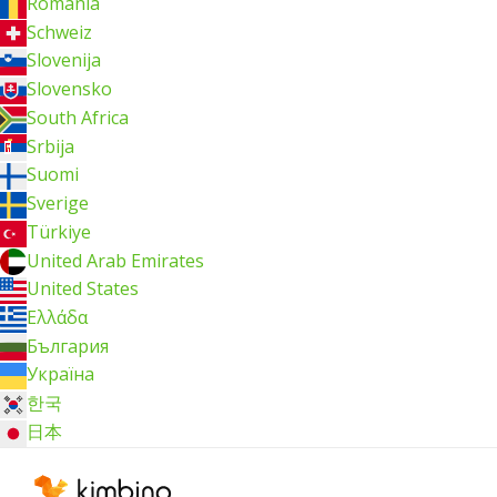
România
Schweiz
Slovenija
Slovensko
South Africa
Srbija
Suomi
Sverige
Türkiye
United Arab Emirates
United States
Ελλάδα
България
Україна
한국
日本