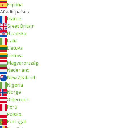
España
Añadir países
France
Great Britain
Hrvatska
Italia
Lietuva
Lietuva
Magyarország
Nederland
New Zealand
Nigeria
Norge
Österreich
Perú
Polska
Portugal