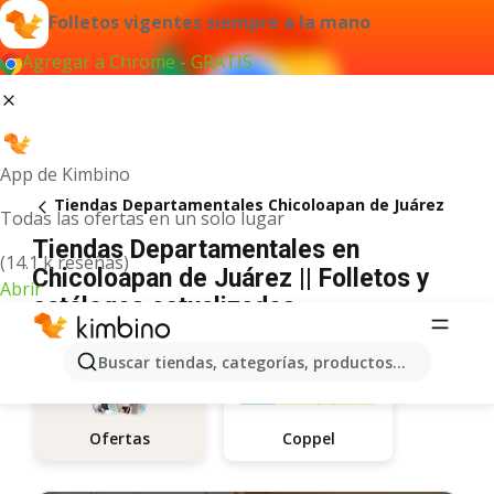
Folletos vigentes siempre a la mano
Agregar a Chrome - GRATIS
App de Kimbino
Tiendas Departamentales Chicoloapan de Juárez
Todas las ofertas en un solo lugar
Tiendas Departamentales en
(14.1 k reseñas)
Chicoloapan de Juárez || Folletos y
Abrir
catálogos actualizados
Buscar tiendas, categorías, productos...
Coppel
Ofertas