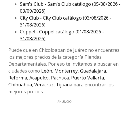
Sam's Club - Sam's Club catálogo (05/08/2026 -
03/09/2026)
,
City Club - City Club catálogo (03/08/2026 -
31/08/2026)
,
Coppel - Coppel catálogo (01/08/2026 -
31/08/2026)
,
Puede que en Chicoloapan de Juárez no encuentres
los mejores precios de la categoría Tiendas
Departamentales. Por eso te invitamos a buscar en
ciudades como
León
,
Monterrey
,
Guadalajara
,
Reforma
,
Acapulco
,
Pachuca
,
Puerto Vallarta
,
Chihuahua
,
Veracruz
,
Tijuana
para encontrar los
mejores precios.
ANUNCIO