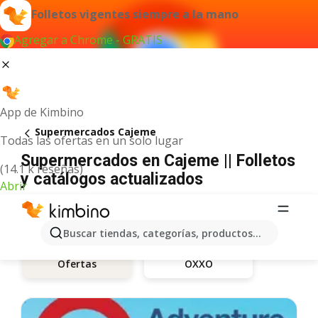
Folletos vigentes siempre a la mano
Agregar a Chrome - GRATIS
App de Kimbino
Supermercados Cajeme
Todas las ofertas en un solo lugar
Supermercados en Cajeme || Folletos
(14.1 k reseñas)
y catálogos actualizados
Abrir
Buscar tiendas, categorías, productos...
OXXO
Ofertas