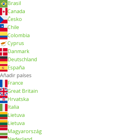
Brasil
Canada
Česko
Chile
Colombia
Cyprus
Danmark
Deutschland
España
Añadir países
France
Great Britain
Hrvatska
Italia
Lietuva
Lietuva
Magyarország
Nederland