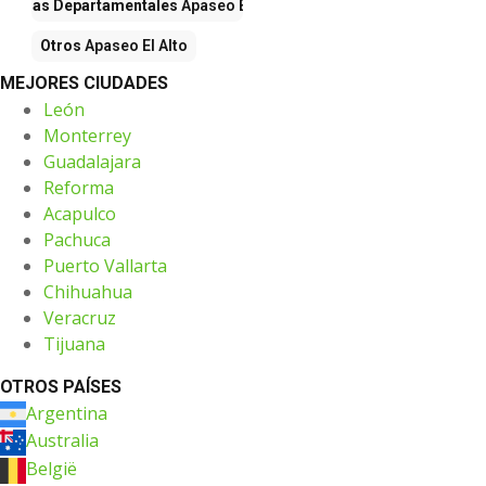
iendas Departamentales
Apaseo El Alto
Otros
Apaseo El Alto
MEJORES CIUDADES
León
Monterrey
Guadalajara
Reforma
Acapulco
Pachuca
Puerto Vallarta
Chihuahua
Veracruz
Tijuana
OTROS PAÍSES
Argentina
Australia
België