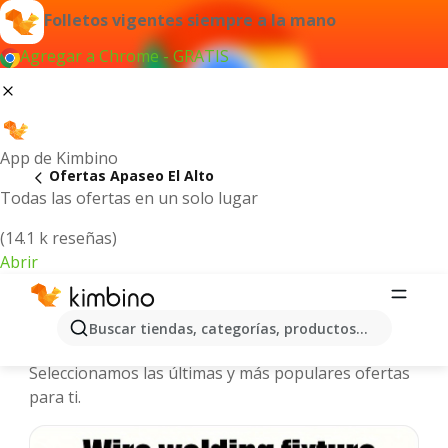
Folletos vigentes siempre a la mano
Agregar a Chrome - GRATIS
App de Kimbino
Ofertas Apaseo El Alto
Todas las ofertas en un solo lugar
(14.1 k reseñas)
Abrir
Apaseo El Alto - Folletos y ofertas
Buscar tiendas, categorías, productos...
más actuales
Seleccionamos las últimas y más populares ofertas
para ti.