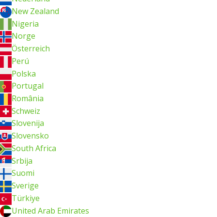
New Zealand
Nigeria
Norge
Österreich
Perú
Polska
Portugal
România
Schweiz
Slovenija
Slovensko
South Africa
Srbija
Suomi
Sverige
Türkiye
United Arab Emirates