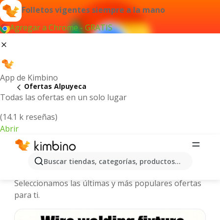
Folletos vigentes siempre a la mano
Agregar a Chrome - GRATIS
App de Kimbino
Ofertas Alpuyeca
Todas las ofertas en un solo lugar
(14.1 k reseñas)
Abrir
Alpuyeca - Folletos y ofertas más
Buscar tiendas, categorías, productos...
actuales
Seleccionamos las últimas y más populares ofertas
para ti.