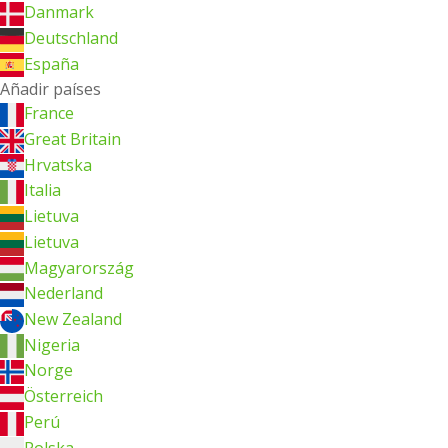
Danmark
Deutschland
España
Añadir países
France
Great Britain
Hrvatska
Italia
Lietuva
Lietuva
Magyarország
Nederland
New Zealand
Nigeria
Norge
Österreich
Perú
Polska