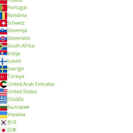
Portugal
România
Schweiz
Slovenija
Slovensko
South Africa
Srbija
Suomi
Sverige
Türkiye
United Arab Emirates
United States
Ελλάδα
България
Україна
한국
日本