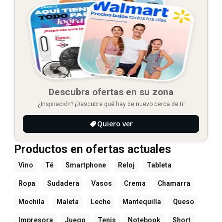
Descubra ofertas en su zona
¿Inspiración? ¡Descubre qué hay de nuevo cerca de ti!
Quiero ver
Productos en ofertas actuales
Vino
Té
Smartphone
Reloj
Tableta
Ropa
Sudadera
Vasos
Crema
Chamarra
Mochila
Maleta
Leche
Mantequilla
Queso
Impresora
Juego
Tenis
Notebook
Short