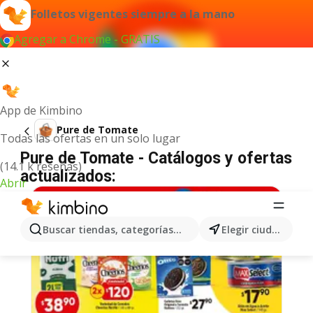
Folletos vigentes siempre a la mano
Agregar a Chrome - GRATIS
App de Kimbino
Pure de Tomate
Todas las ofertas en un solo lugar
Pure de Tomate - Catálogos y ofertas
(14.1 k reseñas)
actualizados:
Abrir
Buscar tiendas, categorías, productos...
Elegir ciudad