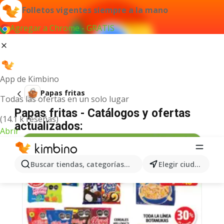
Folletos vigentes siempre a la mano
Agregar a Chrome - GRATIS
App de Kimbino
Papas fritas
Todas las ofertas en un solo lugar
Papas fritas - Catálogos y ofertas
(14.1 k reseñas)
actualizados:
Abrir
Buscar tiendas, categorías, productos...
Elegir ciudad