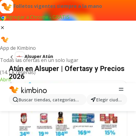
Folletos vigentes siempre a la mano
Agregar a Chrome - GRATIS
App de Kimbino
Alsuper Atún
Todas las ofertas en un solo lugar
Atún en Alsuper | Ofertasy y Precios
(14.1 k reseñas)
2026
Abrir
Buscar tiendas, categorías, productos...
Elegir ciudad