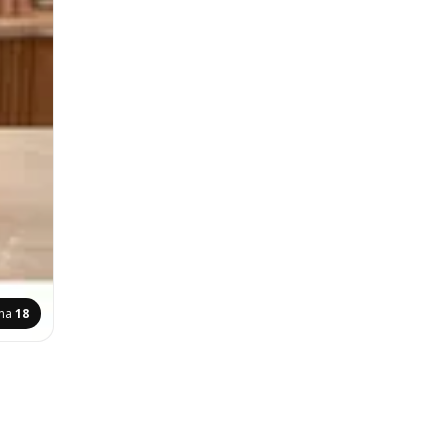
ina
18