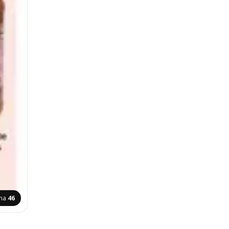
ina
46