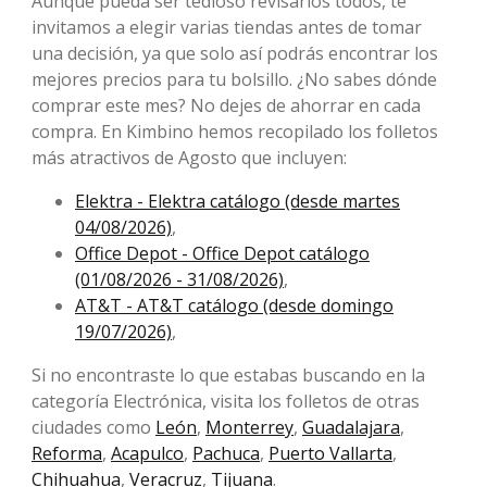
Aunque pueda ser tedioso revisarlos todos, te
invitamos a elegir varias tiendas antes de tomar
una decisión, ya que solo así podrás encontrar los
mejores precios para tu bolsillo. ¿No sabes dónde
comprar este mes? No dejes de ahorrar en cada
compra. En Kimbino hemos recopilado los folletos
más atractivos de Agosto que incluyen:
Elektra - Elektra catálogo (desde martes
04/08/2026)
,
Office Depot - Office Depot catálogo
(01/08/2026 - 31/08/2026)
,
AT&T - AT&T catálogo (desde domingo
19/07/2026)
,
Si no encontraste lo que estabas buscando en la
categoría Electrónica, visita los folletos de otras
ciudades como
León
,
Monterrey
,
Guadalajara
,
Reforma
,
Acapulco
,
Pachuca
,
Puerto Vallarta
,
Chihuahua
,
Veracruz
,
Tijuana
.