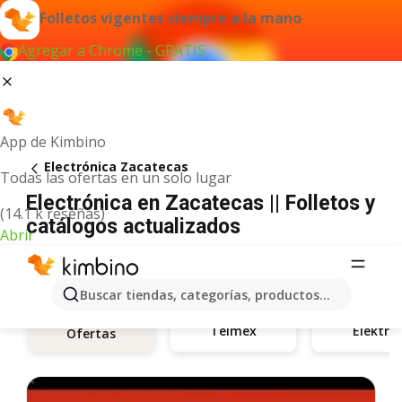
Folletos vigentes siempre a la mano
Agregar a Chrome - GRATIS
App de Kimbino
Electrónica Zacatecas
Todas las ofertas en un solo lugar
Electrónica en Zacatecas || Folletos y
(14.1 k reseñas)
catálogos actualizados
Abrir
Buscar tiendas, categorías, productos...
Telmex
Elektra
Ofertas