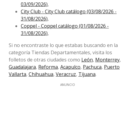
03/09/2026)
,
City Club - City Club catálogo (03/08/2026 -
31/08/2026)
,
Coppel - Coppel catálogo (01/08/2026 -
31/08/2026)
,
Si no encontraste lo que estabas buscando en la
categoría Tiendas Departamentales, visita los
folletos de otras ciudades como
León
,
Monterrey
,
Guadalajara
,
Reforma
,
Acapulco
,
Pachuca
,
Puerto
Vallarta
,
Chihuahua
,
Veracruz
,
Tijuana
.
ANUNCIO