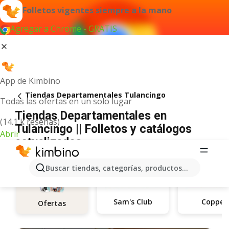
Folletos vigentes siempre a la mano
Agregar a Chrome - GRATIS
App de Kimbino
Tiendas Departamentales Tulancingo
Todas las ofertas en un solo lugar
Tiendas Departamentales en
(14.1 k reseñas)
Tulancingo || Folletos y catálogos
Abrir
actualizados
Buscar tiendas, categorías, productos...
Sam's Club
Coppel
Ofertas