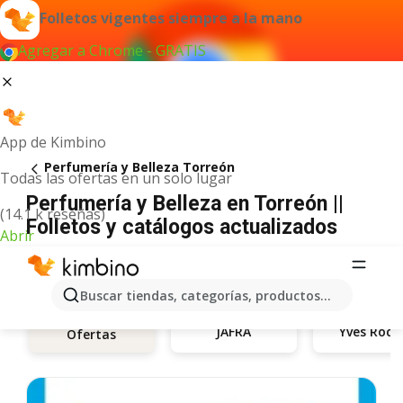
Folletos vigentes siempre a la mano
Agregar a Chrome - GRATIS
App de Kimbino
Perfumería y Belleza Torreón
Todas las ofertas en un solo lugar
Perfumería y Belleza en Torreón ||
(14.1 k reseñas)
Folletos y catálogos actualizados
Abrir
Buscar tiendas, categorías, productos...
JAFRA
Yves Roch
Ofertas