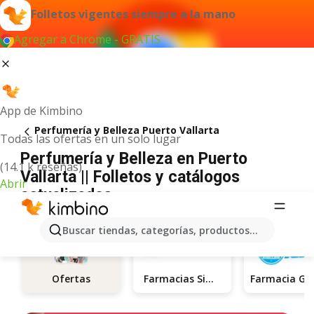
Folletos vigentes siempre a la mano
Agregar a Chrome - GRATIS
App de Kimbino
Perfumería y Belleza Puerto Vallarta
Todas las ofertas en un solo lugar
Perfumería y Belleza en Puerto
(14.1 k reseñas)
Vallarta || Folletos y catálogos
Abrir
actualizados
Buscar tiendas, categorías, productos...
Farmacias Similares
Ofertas