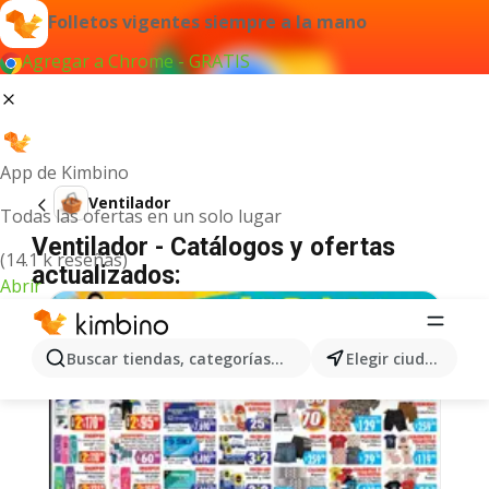
Folletos vigentes siempre a la mano
Agregar a Chrome - GRATIS
App de Kimbino
Ventilador
Todas las ofertas en un solo lugar
Ventilador - Catálogos y ofertas
(14.1 k reseñas)
actualizados:
Abrir
Buscar tiendas, categorías, productos...
Elegir ciudad