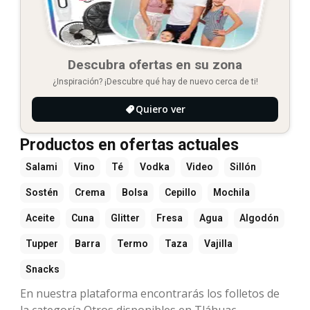
Descubra ofertas en su zona
¿Inspiración? ¡Descubre qué hay de nuevo cerca de ti!
Quiero ver
Productos en ofertas actuales
Salami
Vino
Té
Vodka
Video
Sillón
Sostén
Crema
Bolsa
Cepillo
Mochila
Aceite
Cuna
Glitter
Fresa
Agua
Algodón
Tupper
Barra
Termo
Taza
Vajilla
Snacks
En nuestra plataforma encontrarás los folletos de
la categoría Otros disponibles en Tláhuac,