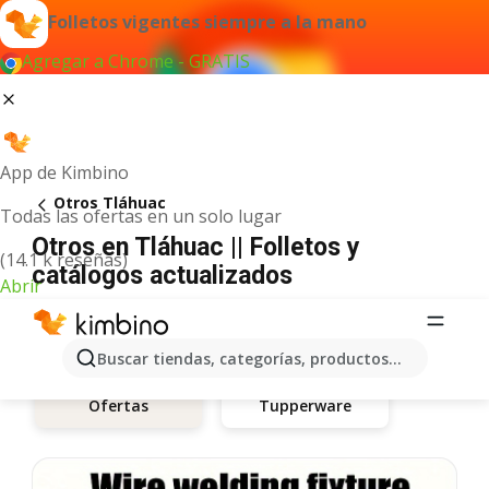
Folletos vigentes siempre a la mano
Agregar a Chrome - GRATIS
App de Kimbino
Otros Tláhuac
Todas las ofertas en un solo lugar
Otros en Tláhuac || Folletos y
(14.1 k reseñas)
catálogos actualizados
Abrir
Buscar tiendas, categorías, productos...
Tupperware
Ofertas