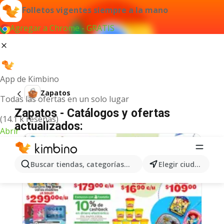
Folletos vigentes siempre a la mano
Agregar a Chrome - GRATIS
App de Kimbino
Zapatos
Todas las ofertas en un solo lugar
Zapatos - Catálogos y ofertas
(14.1 k reseñas)
actualizados:
Abrir
Buscar tiendas, categorías, productos...
Elegir ciudad