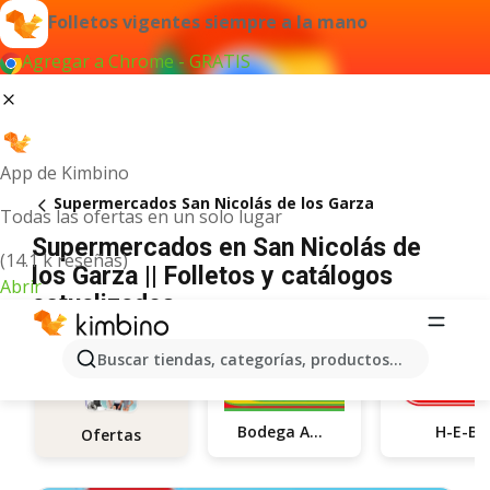
Folletos vigentes siempre a la mano
Agregar a Chrome - GRATIS
App de Kimbino
Supermercados San Nicolás de los Garza
Todas las ofertas en un solo lugar
Supermercados en San Nicolás de
(14.1 k reseñas)
los Garza || Folletos y catálogos
Abrir
actualizados
Buscar tiendas, categorías, productos...
Bodega Aurrerá
H-E-B
Ofertas