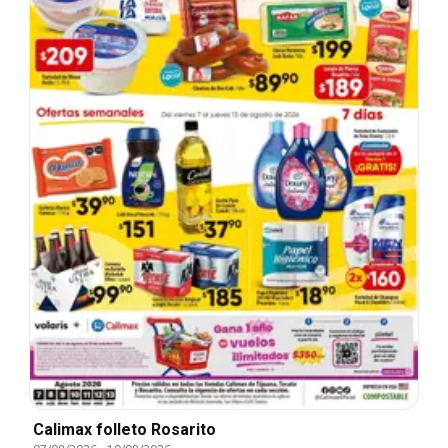
Calimax folleto Rosarito