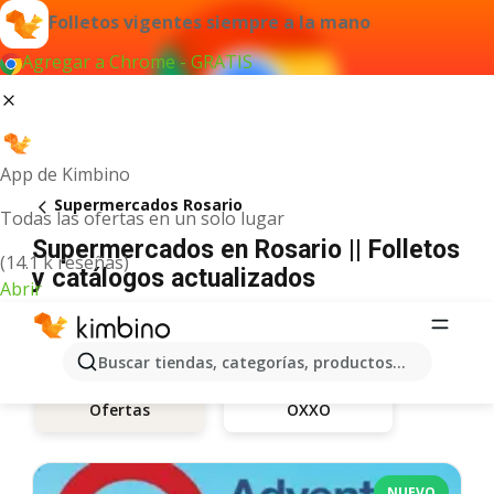
Folletos vigentes siempre a la mano
Agregar a Chrome - GRATIS
App de Kimbino
Supermercados Rosario
Todas las ofertas en un solo lugar
Supermercados en Rosario || Folletos
(14.1 k reseñas)
y catálogos actualizados
Abrir
Buscar tiendas, categorías, productos...
OXXO
Ofertas
NUEVO