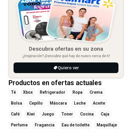
Descubra ofertas en su zona
¿Inspiración? ¡Descubre qué hay de nuevo cerca de ti!
Quiero ver
Productos en ofertas actuales
Té
Xbox
Refrigerador
Ropa
Crema
Bolsa
Cepillo
Máscara
Leche
Aceite
Café
Kiwi
Juego
Toner
Cocina
Caja
Perfume
Fragancia
Eau de toilette
Maquillaje