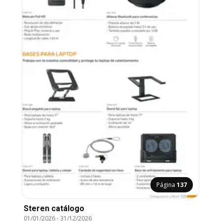
Página
137
Steren catálogo
01/01/2026
-
31/12/2026