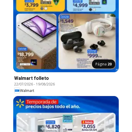
Página
20
Walmart folleto
22/07/2026
-
19/08/2026
Walmart