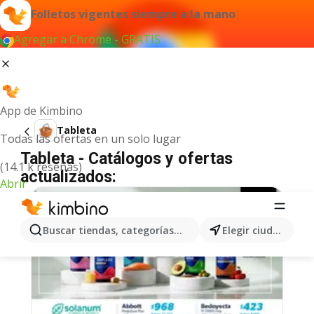
Folletos vigentes siempre a la mano
Agregar a Chrome - GRATIS
App de Kimbino
Tableta
Todas las ofertas en un solo lugar
Tableta - Catálogos y ofertas
(14.1 k reseñas)
actualizados:
Abrir
Buscar tiendas, categorías, productos...
Elegir ciudad