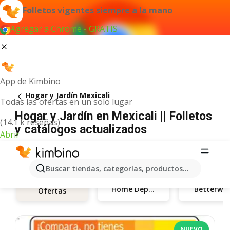
Folletos vigentes siempre a la mano
Agregar a Chrome - GRATIS
App de Kimbino
Hogar y Jardín Mexicali
Todas las ofertas en un solo lugar
Hogar y Jardín en Mexicali || Folletos
(14.1 k reseñas)
y catálogos actualizados
Abrir
Buscar tiendas, categorías, productos...
Home Depot
Betterwa
Ofertas
NUEVO