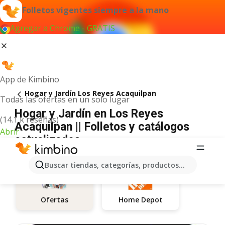
Folletos vigentes siempre a la mano
Agregar a Chrome - GRATIS
App de Kimbino
Hogar y Jardín Los Reyes Acaquilpan
Todas las ofertas en un solo lugar
Hogar y Jardín en Los Reyes
(14.1 k reseñas)
Acaquilpan || Folletos y catálogos
Abrir
actualizados
Buscar tiendas, categorías, productos...
Home Depot
Ofertas