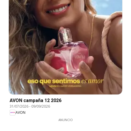
AVON campaña 12 2026
31/07/2026
-
09/09/2026
AVON
ANUNCIO