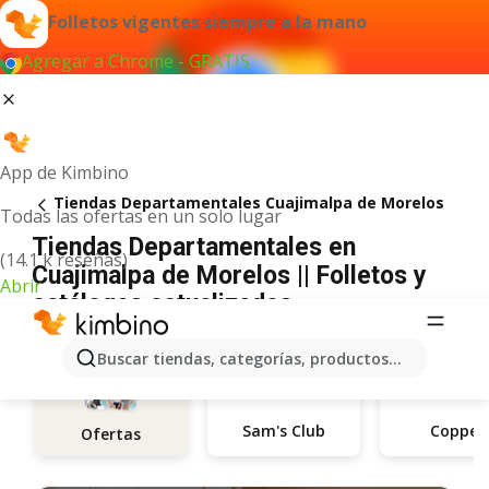
Folletos vigentes siempre a la mano
Agregar a Chrome - GRATIS
App de Kimbino
Tiendas Departamentales Cuajimalpa de Morelos
Todas las ofertas en un solo lugar
Tiendas Departamentales en
(14.1 k reseñas)
Cuajimalpa de Morelos || Folletos y
Abrir
catálogos actualizados
Buscar tiendas, categorías, productos...
Sam's Club
Coppel
Ofertas