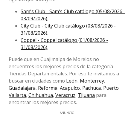
Sam's Club - Sam's Club catálogo (05/08/2026 -
03/09/2026)
,
City Club - City Club catálogo (03/08/2026 -
31/08/2026)
,
Coppel - Coppel catálogo (01/08/2026 -
31/08/2026)
,
Puede que en Cuajimalpa de Morelos no
encuentres los mejores precios de la categoría
Tiendas Departamentales. Por eso te invitamos a
buscar en ciudades como
León
,
Monterrey
,
Guadalajara
,
Reforma
,
Acapulco
,
Pachuca
,
Puerto
Vallarta
,
Chihuahua
,
Veracruz
,
Tijuana
para
encontrar los mejores precios.
ANUNCIO