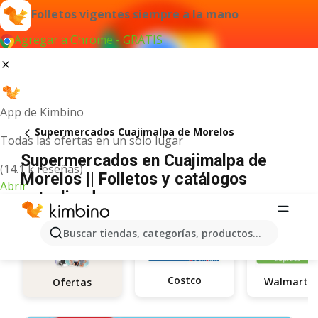
Folletos vigentes siempre a la mano
Agregar a Chrome - GRATIS
App de Kimbino
Supermercados Cuajimalpa de Morelos
Todas las ofertas en un solo lugar
Supermercados en Cuajimalpa de
(14.1 k reseñas)
Morelos || Folletos y catálogos
Abrir
actualizados
Buscar tiendas, categorías, productos...
Costco
Wal
Ofertas