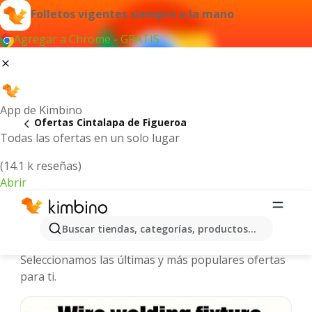
Folletos vigentes siempre a la mano
Agregar a Chrome - GRATIS
App de Kimbino
Ofertas Cintalapa de Figueroa
Todas las ofertas en un solo lugar
(14.1 k reseñas)
Abrir
Cintalapa de Figueroa - Folletos y
Buscar tiendas, categorías, productos...
ofertas más actuales
Seleccionamos las últimas y más populares ofertas
para ti.