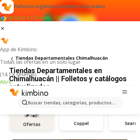
Folletos vigentes siempre a la mano
Agregar a Chrome - GRATIS
App de Kimbino
Tiendas Departamentales Chimalhuacán
Todas las ofertas en un solo lugar
Tiendas Departamentales en
(14.1 k reseñas)
Chimalhuacán || Folletos y catálogos
Abrir
actualizados
Buscar tiendas, categorías, productos...
Coppel
Sears
Ofertas