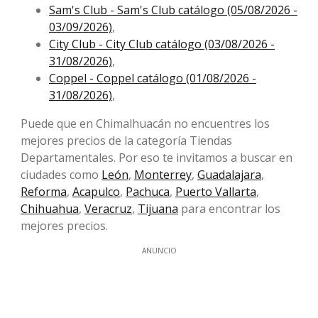
Sam's Club - Sam's Club catálogo (05/08/2026 -
03/09/2026)
,
City Club - City Club catálogo (03/08/2026 -
31/08/2026)
,
Coppel - Coppel catálogo (01/08/2026 -
31/08/2026)
,
Puede que en Chimalhuacán no encuentres los
mejores precios de la categoría Tiendas
Departamentales. Por eso te invitamos a buscar en
ciudades como
León
,
Monterrey
,
Guadalajara
,
Reforma
,
Acapulco
,
Pachuca
,
Puerto Vallarta
,
Chihuahua
,
Veracruz
,
Tijuana
para encontrar los
mejores precios.
ANUNCIO