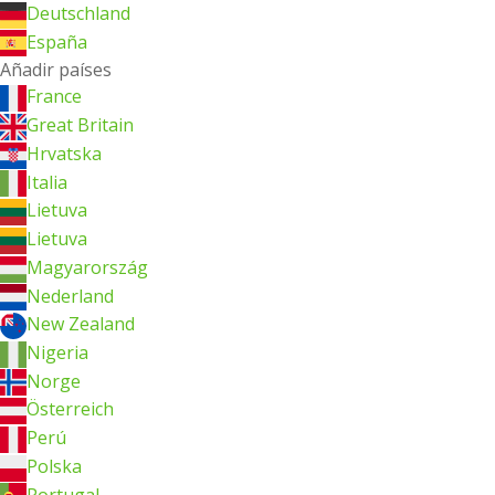
Deutschland
España
Añadir países
France
Great Britain
Hrvatska
Italia
Lietuva
Lietuva
Magyarország
Nederland
New Zealand
Nigeria
Norge
Österreich
Perú
Polska
Portugal