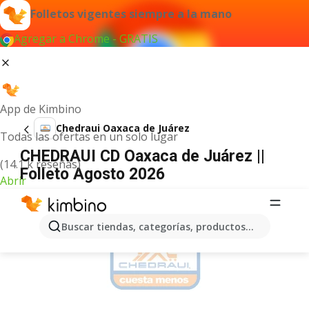
Folletos vigentes siempre a la mano
Agregar a Chrome - GRATIS
App de Kimbino
Chedraui Oaxaca de Juárez
Todas las ofertas en un solo lugar
CHEDRAUI CD Oaxaca de Juárez ||
(14.1 k reseñas)
Folleto Agosto 2026
Abrir
ANUNCIO
Buscar tiendas, categorías, productos...