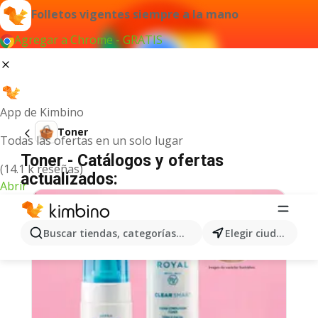
Folletos vigentes siempre a la mano
Agregar a Chrome - GRATIS
App de Kimbino
Toner
Todas las ofertas en un solo lugar
Toner - Catálogos y ofertas
(14.1 k reseñas)
actualizados:
Abrir
Buscar tiendas, categorías, productos...
Elegir ciudad